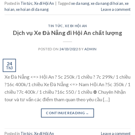
Posted in
Tin tức
,
Xe đi Hội An
|
Tagged
xe da nang
,
xe da nang di hoi an
,
xe
hoi an
,
xe hoi an di da nang
Leave a comment
TIN TỨC
,
XE ĐI HỘI AN
Dịch vụ Xe Đà Nẵng đi Hội An chất lượng
POSTED ON
24/03/2022
BY
ADMIN
24
Th3
Xe Đà Nẵng <=> Hội An ? 5c 250k /1 chiều ? 7c 299k/ 1 chiều
?16c 400k/1 chiều Xe Đà Nẵng <=> Nam Hội An ?5c 350k / 1
chiều ?7c 400k / 1 chiều ?16c 550 / 1 chiều ⛔ Chuyên Nhận
tour và tư vấn các điểm tham quan theo yêu cầu […]
CONTINUE READING
→
Posted in
Tin tức
,
Xe đi Hội An
Leave a comment