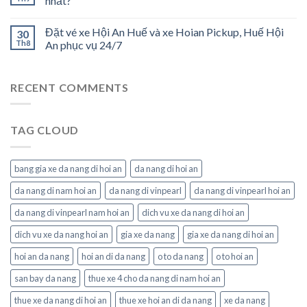
nhất?
Đặt vé xe Hội An Huế và xe Hoian Pickup, Huế Hội
30
Th8
An phục vụ 24/7
RECENT COMMENTS
TAG CLOUD
bang gia xe da nang di hoi an
da nang di hoi an
da nang di nam hoi an
da nang di vinpearl
da nang di vinpearl hoi an
da nang di vinpearl nam hoi an
dich vu xe da nang di hoi an
dich vu xe da nang hoi an
gia xe da nang
gia xe da nang di hoi an
hoi an da nang
hoi an di da nang
o to da nang
o to hoi an
san bay da nang
thue xe 4 cho da nang di nam hoi an
thue xe da nang di hoi an
thue xe hoi an di da nang
xe da nang