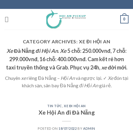
Skip
to
content
0
CATEGORY ARCHIVES:
XE ĐI HỘI AN
Xe
Đà Nẵng
đi Hội An
.
Xe
5 chỗ: 250.000vnđ, 7 chỗ:
299.000vnđ, 16 chỗ: 400.000vnđ. Cam kết rẻ hơn
taxi truyền thống và Grab. Phục vụ 24h,
xe
đời mới.
Chuyên
xe
riêng Đà Nẵng –
Hội An
và ngược lại. ✓
Xe
đón tại
khách sạn, sân bay Đà Nẵng
đi Hội An
giá rẻ.
TIN TỨC
,
XE ĐI HỘI AN
Xe Hội An đi Đà Nẵng
POSTED ON
18/07/2022
BY
ADMIN