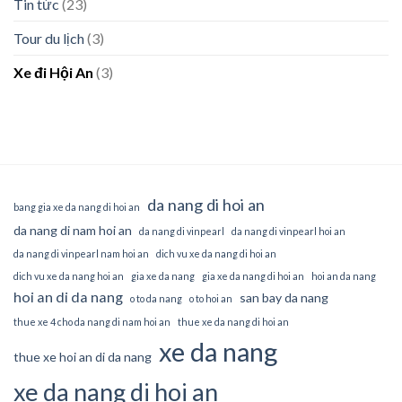
Tin tức
(23)
Tour du lịch
(3)
Xe đi Hội An
(3)
da nang di hoi an
bang gia xe da nang di hoi an
da nang di nam hoi an
da nang di vinpearl
da nang di vinpearl hoi an
da nang di vinpearl nam hoi an
dich vu xe da nang di hoi an
dich vu xe da nang hoi an
gia xe da nang
gia xe da nang di hoi an
hoi an da nang
hoi an di da nang
san bay da nang
o to da nang
o to hoi an
thue xe 4 cho da nang di nam hoi an
thue xe da nang di hoi an
xe da nang
thue xe hoi an di da nang
xe da nang di hoi an