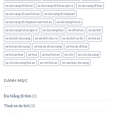
xe da nang di hoi an
xe da nang di hoi an gia re
xe da nang di hue
xe da nang di nam hoi an
xe da nang di vinpearl
xe da nang di vinpearl nam hoi an
xe da nang hoi an
xe da nang hoi an gia re
xe da nang hue
xe di hoi an
xe du lich
xe du lich da nang
xe du lich sieu re
xe du lich uy tin
xe hoi an
xe hoi an da nang
xe hoi an di da nang
xe hoi an di hue
xe hoi an hue
xe hue
xe hue hoi an
xe o to
xe o to da nang
xe o to da nang hoi an
xe o to hoi an
xe san bay da nang
DANH MỤC
Đà Nẵng đi tỉnh
(2)
Thuê xe du lịch
(2)