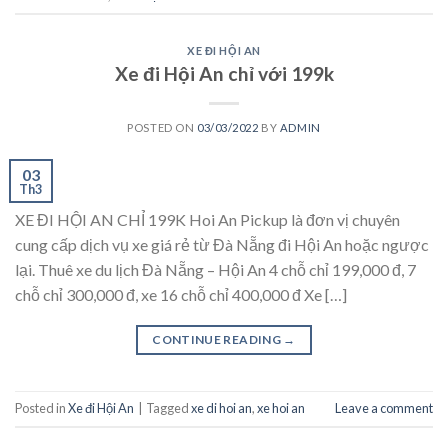
XE ĐI HỘI AN
Xe đi Hội An chỉ với 199k
POSTED ON
03/03/2022
BY
ADMIN
03
Th3
XE ĐI HỘI AN CHỈ 199K Hoi An Pickup là đơn vị chuyên
cung cấp dịch vụ xe giá rẻ từ Đà Nẵng đi Hội An hoặc ngược
lại. Thuê xe du lịch Đà Nẵng – Hội An 4 chỗ chỉ 199,000 đ, 7
chỗ chỉ 300,000 đ, xe 16 chỗ chỉ 400,000 đ Xe […]
CONTINUE READING
→
Posted in
Xe đi Hội An
|
Tagged
xe di hoi an
,
xe hoi an
Leave a comment