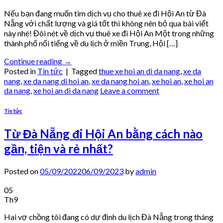
Nếu bạn đang muốn tìm dịch vụ cho thuê xe đi Hội An từ Đà
Nẵng với chất lượng và giá tốt thì không nên bỏ qua bài viết
này nhé! Đôi nét về dịch vụ thuê xe đi Hội An Một trong những
thành phố nổi tiếng về du lịch ở miền Trung, Hội […]
Continue reading
→
Posted in
Tin tức
|
Tagged
thue xe hoi an di da nang
,
xe da
nang
,
xe da nang di hoi an
,
xe da nang hoi an
,
xe hoi an
,
xe hoi an
da nang
,
xe hoi an di da nang
Leave a comment
Tin tức
Từ Đà Nẵng đi Hội An bằng cách nào
gần, tiện và rẻ nhất?
Posted on
05/09/2022
06/09/2023
by
admin
05
Th9
Hai vợ chồng tôi đang có dự định du lịch Đà Nẵng trong tháng