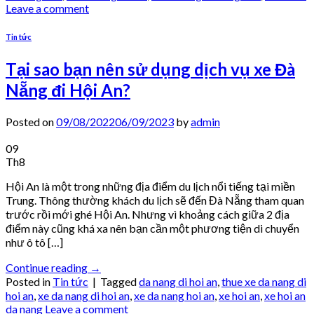
Leave a comment
Tin tức
Tại sao bạn nên sử dụng dịch vụ xe Đà
Nẵng đi Hội An?
Posted on
09/08/2022
06/09/2023
by
admin
09
Th8
Hội An là một trong những địa điểm du lịch nổi tiếng tại miền
Trung. Thông thường khách du lịch sẽ đến Đà Nẵng tham quan
trước rồi mới ghé Hội An. Nhưng vì khoảng cách giữa 2 địa
điểm này cũng khá xa nên bạn cần một phương tiện di chuyển
như ô tô […]
Continue reading
→
Posted in
Tin tức
|
Tagged
da nang di hoi an
,
thue xe da nang di
hoi an
,
xe da nang di hoi an
,
xe da nang hoi an
,
xe hoi an
,
xe hoi an
da nang
Leave a comment