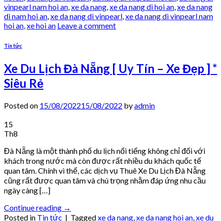
vinpearl nam hoi an
,
xe da nang
,
xe da nang di hoi an
,
xe da nang
di nam hoi an
,
xe da nang di vinpearl
,
xe da nang di vinpearl nam
hoi an
,
xe hoi an
Leave a comment
Tin tức
Xe Du Lịch Đà Nẵng [ Uy Tín – Xe Đẹp ] *
Siêu Rẻ
Posted on
15/08/2022
15/08/2022
by
admin
15
Th8
Đà Nẵng là một thành phố du lịch nổi tiếng không chỉ đối với
khách trong nước mà còn được rất nhiều du khách quốc tế
quan tâm. Chính vì thế, các dịch vụ Thuê Xe Du Lịch Đà Nẵng
cũng rất được quan tâm và chú trọng nhằm đáp ứng nhu cầu
ngày càng […]
Continue reading
→
Posted in
Tin tức
|
Tagged
xe da nang
,
xe da nang hoi an
,
xe du