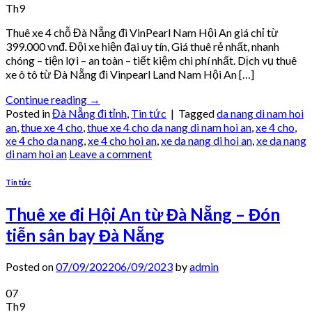
Th9
Thuê xe 4 chỗ Đà Nẵng đi VinPearl Nam Hội An giá chỉ từ
399.000 vnđ. Đội xe hiện đại uy tín, Giá thuê rẻ nhất, nhanh
chóng – tiện lợi – an toàn – tiết kiệm chi phí nhất. Dịch vụ thuê
xe ô tô từ Đà Nẵng đi Vinpearl Land Nam Hội An […]
Continue reading
→
Posted in
Đà Nẵng đi tỉnh
,
Tin tức
|
Tagged
da nang di nam hoi
an
,
thue xe 4 cho
,
thue xe 4 cho da nang di nam hoi an
,
xe 4 cho
,
xe 4 cho da nang
,
xe 4 cho hoi an
,
xe da nang di hoi an
,
xe da nang
di nam hoi an
Leave a comment
Tin tức
Thuê xe đi Hội An từ Đà Nẵng – Đón
tiễn sân bay Đà Nẵng
Posted on
07/09/2022
06/09/2023
by
admin
07
Th9