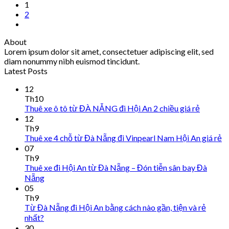
1
2
About
Lorem ipsum dolor sit amet, consectetuer adipiscing elit, sed
diam nonummy nibh euismod tincidunt.
Latest Posts
12
Th10
Thuê xe ô tô từ ĐÀ NẴNG đi Hội An 2 chiều giá rẻ
12
Th9
Thuê xe 4 chỗ từ Đà Nẵng đi Vinpearl Nam Hội An giá rẻ
07
Th9
Thuê xe đi Hội An từ Đà Nẵng – Đón tiễn sân bay Đà
Nẵng
05
Th9
Từ Đà Nẵng đi Hội An bằng cách nào gần, tiện và rẻ
nhất?
30