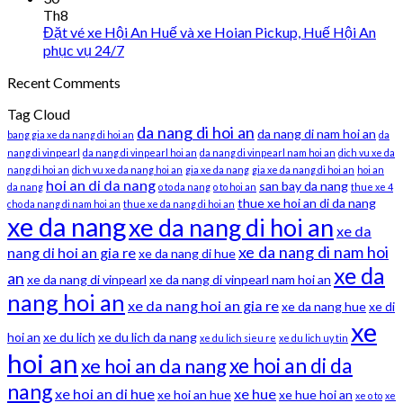
Th8
Đặt vé xe Hội An Huế và xe Hoian Pickup, Huế Hội An
phục vụ 24/7
Recent Comments
Tag Cloud
da nang di hoi an
da nang di nam hoi an
bang gia xe da nang di hoi an
da
nang di vinpearl
da nang di vinpearl hoi an
da nang di vinpearl nam hoi an
dich vu xe da
nang di hoi an
dich vu xe da nang hoi an
gia xe da nang
gia xe da nang di hoi an
hoi an
hoi an di da nang
san bay da nang
da nang
o to da nang
o to hoi an
thue xe 4
thue xe hoi an di da nang
cho da nang di nam hoi an
thue xe da nang di hoi an
xe da nang
xe da nang di hoi an
xe da
xe da nang di nam hoi
nang di hoi an gia re
xe da nang di hue
xe da
an
xe da nang di vinpearl
xe da nang di vinpearl nam hoi an
nang hoi an
xe da nang hoi an gia re
xe da nang hue
xe di
xe
hoi an
xe du lich
xe du lich da nang
xe du lich sieu re
xe du lich uy tin
hoi an
xe hoi an di da
xe hoi an da nang
nang
xe hoi an di hue
xe hue
xe hoi an hue
xe hue hoi an
xe o to
xe