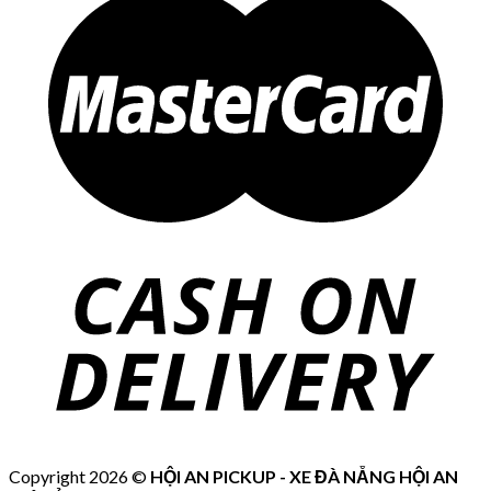
Copyright 2026 ©
HỘI AN PICKUP - XE ĐÀ NẴNG HỘI AN