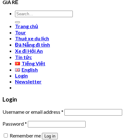
GIÁ RẺ
Search
for:
Trang chủ
Tour
Thuê xe du lịch
Đà Nẵng đi tỉnh
Xe đi Hội An
Tin tức
Tiếng Việt
English
Login
Newsletter
Login
Username or email address
*
Password
*
Remember me
Log in