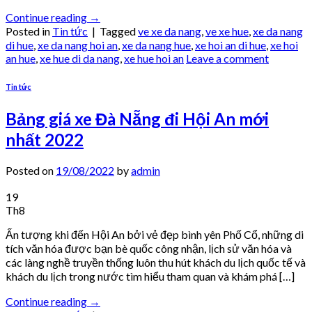
Continue reading
→
Posted in
Tin tức
|
Tagged
ve xe da nang
,
ve xe hue
,
xe da nang
di hue
,
xe da nang hoi an
,
xe da nang hue
,
xe hoi an di hue
,
xe hoi
an hue
,
xe hue di da nang
,
xe hue hoi an
Leave a comment
Tin tức
Bảng giá xe Đà Nẵng đi Hội An mới
nhất 2022
Posted on
19/08/2022
by
admin
19
Th8
Ấn tượng khi đến Hội An bởi vẻ đẹp bình yên Phố Cổ, những di
tích văn hóa được bạn bè quốc công nhận, lịch sử văn hóa và
các làng nghề truyền thống luôn thu hút khách du lịch quốc tế và
khách du lịch trong nước tìm hiểu tham quan và khám phá […]
Continue reading
→