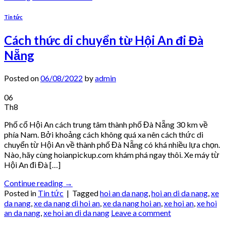
Tin tức
Cách thức di chuyển từ Hội An đi Đà
Nẵng
Posted on
06/08/2022
by
admin
06
Th8
Phố cổ Hội An cách trung tâm thành phố Đà Nẵng 30 km về
phía Nam. Bởi khoảng cách không quá xa nên cách thức di
chuyển từ Hội An về thành phố Đà Nẵng có khá nhiều lựa chọn.
Nào, hãy cùng hoianpickup.com khám phá ngay thôi. Xe máy từ
Hội An đi Đà […]
Continue reading
→
Posted in
Tin tức
|
Tagged
hoi an da nang
,
hoi an di da nang
,
xe
da nang
,
xe da nang di hoi an
,
xe da nang hoi an
,
xe hoi an
,
xe hoi
an da nang
,
xe hoi an di da nang
Leave a comment