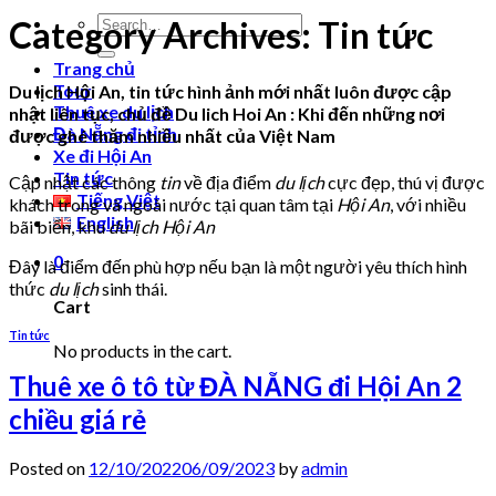
Search
Category Archives:
Tin tức
for:
Trang chủ
Tour
Du lịch Hội An, tin tức hình ảnh mới nhất luôn được cập
Thuê xe du lịch
nhật liên tục, chủ đề Du lich Hoi An : Khi đến những nơi
Đà Nẵng đi tỉnh
được ghé thăm nhiều nhất của Việt Nam
Xe đi Hội An
Tin tức
Cập nhật các thông
tin
về địa điểm
du lịch
cực đẹp, thú vị được
Tiếng Việt
khách trong và ngoài nước tại quan tâm tại
Hội An
, với nhiều
English
bãi biển, khu
du lịch Hội An
0
Đây là điểm đến phù hợp nếu bạn là một người yêu thích hình
thức
du lịch
sinh thái.
Cart
Tin tức
No products in the cart.
Thuê xe ô tô từ ĐÀ NẴNG đi Hội An 2
chiều giá rẻ
Posted on
12/10/2022
06/09/2023
by
admin