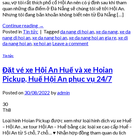
sau, vợ tôi rất thích phố cổ Hội An nên có ý định sau khi tham
quan những địa điểm ở Đà Nẵng sẽ chúng tôi sẽ tới Hội An.
Nhưng tôi đang băn khoăn không biết nên từ Đà Nẵng […]
Continue reading
→
Posted in
Tin tức
|
Tagged
da nang di hoi an
,
xe da nang
,
xe da
nang di hoi an
,
xe da nang hoi an
,
xe da nang hoi an gia re
,
xe di
da nang hoi an
,
xe hoi an
Leave a comment
Tin tức
Đặt vé xe Hội An Huế và xe Hoian
Pickup, Huế Hội An phục vụ 24/7
Posted on
30/08/2022
by
admin
30
Th8
Loại hình Hoian Pickup được xem như loại hình dịch vụ xe Huế
– Hội An , xe tour Hội An – Huế bằng các loại xe cao cấp Huế –
Hội An từ 5 chỗ, 7 chỗ… ♥ Nhận hợp đồng tham quan du lịch