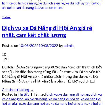
lich
,
xe du lich da nang
,
xe du lich sieu re
,
xe du lich uy tin
,
xe hoi
an
,
xe hoi an da nang
Leave a comment
Tin tức
Dịch vụ xe Đà Nẵng đi Hội An giá rẻ
nhất, cam kết chất lượng
Posted on
10/08/2022
10/08/2022
by
admin
10
Th8
Du lịch Hội An đang ngày càng được dân “xê dịch” ưa thích bởi
nét cổ kính độc đáo trong từng lối kiến trúc xưa. Di chuyển từ
Đà Nẵng đi Hội An có khá nhiều cách nhưng tìm được xe Đà
Nẵng đi Hội An giá rẻ lại vẫn đảm bảo chất lượng dịch […]
Continue reading
→
Posted in
Tin tức
|
Tagged
dich vu xe da nang di hoi an
,
dich vu
xe da nang hoi an
,
xe da nang
,
xe da nang di hoi an
,
xe da nang di
hoi an gia re
,
xe da nang hoi an
,
xe da nang hoi an gia re
,
xe hoi an