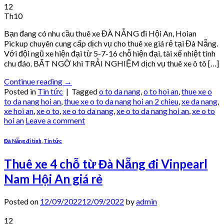
12
Th10
Bạn đang có nhu cầu thuê xe ĐÀ NẴNG đi Hội An, Hoian
Pickup chuyên cung cấp dịch vụ cho thuê xe giá rẻ tại Đà Nẵng.
Với đội ngũ xe hiện đại từ 5-7-16 chỗ hiện đại, tài xế nhiệt tình
chu đáo. BẤT NGỜ khi TRẢI NGHIỆM dịch vụ thuê xe ô tô […]
Continue reading
→
Posted in
Tin tức
|
Tagged
o to da nang
,
o to hoi an
,
thue xe o
to da nang hoi an
,
thue xe o to da nang hoi an 2 chieu
,
xe da nang
,
xe hoi an
,
xe o to
,
xe o to da nang
,
xe o to da nang hoi an
,
xe o to
hoi an
Leave a comment
Đà Nẵng đi tỉnh
,
Tin tức
Thuê xe 4 chỗ từ Đà Nẵng đi Vinpearl
Nam Hội An giá rẻ
Posted on
12/09/2022
12/09/2022
by
admin
12