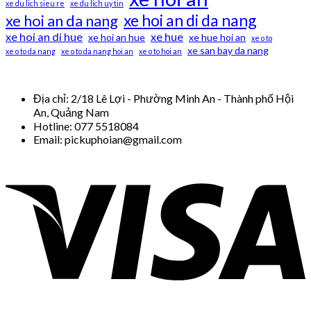
xe du lich sieu re
xe du lich uy tin
xe hoi an di da nang
xe hoi an da nang
xe hoi an di hue
xe hue
xe hoi an hue
xe hue hoi an
xe o to
xe san bay da nang
xe o to da nang
xe o to da nang hoi an
xe o to hoi an
Địa chỉ:
2/18 Lê Lợi - Phường Minh An - Thành phố Hội
An, Quảng Nam
Hotline: 077 5518084
Email: pickuphoian@gmail.com