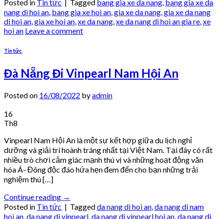
Posted in
Tin tức
|
Tagged
bang gia xe da nang
,
bang gia xe da
nang di hoi an
,
bang gia xe hoi an
,
gia xe da nang
,
gia xe da nang
di hoi an
,
gia xe hoi an
,
xe da nang
,
xe da nang di hoi an gia re
,
xe
hoi an
Leave a comment
Tin tức
Đà Nẵng Đi Vinpearl Nam Hội An
Posted on
16/08/2022
by
admin
16
Th8
Vinpearl Nam Hội An là một sự kết hợp giữa du lịch nghỉ
dưỡng và giải trí hoành tráng nhất tại Việt Nam. Tại đây có rất
nhiều trò chơi cảm giác mạnh thú vị và những hoạt động văn
hóa Á- Đông độc đáo hứa hẹn đem đến cho bạn những trải
nghiệm thú […]
Continue reading
→
Posted in
Tin tức
|
Tagged
da nang di hoi an
,
da nang di nam
hoi an
,
da nang di vinpearl
,
da nang di vinpearl hoi an
,
da nang di