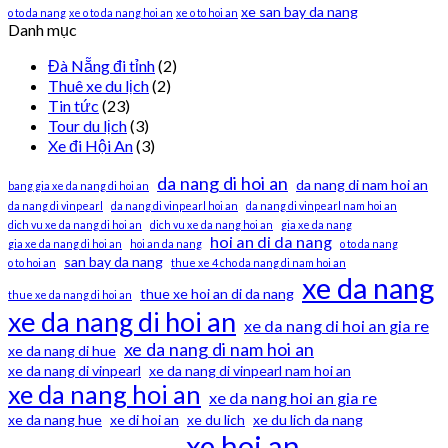
xe san bay da nang
o to da nang
xe o to da nang hoi an
xe o to hoi an
Danh mục
Đà Nẵng đi tỉnh
(2)
Thuê xe du lịch
(2)
Tin tức
(23)
Tour du lịch
(3)
Xe đi Hội An
(3)
da nang di hoi an
da nang di nam hoi an
bang gia xe da nang di hoi an
da nang di vinpearl
da nang di vinpearl hoi an
da nang di vinpearl nam hoi an
dich vu xe da nang di hoi an
dich vu xe da nang hoi an
gia xe da nang
hoi an di da nang
gia xe da nang di hoi an
hoi an da nang
o to da nang
san bay da nang
o to hoi an
thue xe 4 cho da nang di nam hoi an
xe da nang
thue xe hoi an di da nang
thue xe da nang di hoi an
xe da nang di hoi an
xe da nang di hoi an gia re
xe da nang di nam hoi an
xe da nang di hue
xe da nang di vinpearl
xe da nang di vinpearl nam hoi an
xe da nang hoi an
xe da nang hoi an gia re
xe da nang hue
xe di hoi an
xe du lich
xe du lich da nang
xe hoi an