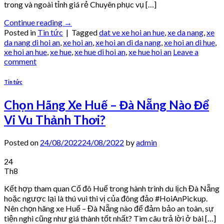
trong và ngoài tỉnh giá rẻ Chuyên phục vụ […]
Continue reading
→
Posted in
Tin tức
|
Tagged
dat ve xe hoi an hue
,
xe da nang
,
xe
da nang di hoi an
,
xe hoi an
,
xe hoi an di da nang
,
xe hoi an di hue
,
xe hoi an hue
,
xe hue
,
xe hue di hoi an
,
xe hue hoi an
Leave a
comment
Tin tức
Chọn Hãng Xe Huế – Đà Nẵng Nào Để
Vi Vu Thảnh Thơi?
Posted on
24/08/2022
24/08/2022
by
admin
24
Th8
Kết hợp tham quan Cố đô Huế trong hành trình du lịch Đà Nẵng
hoặc ngược lại là thú vui thi vị của đông đảo #HoiAnPickup.
Nên chọn hãng xe Huế – Đà Nẵng nào để đảm bảo an toàn, sự
tiện nghi cũng như giá thành tốt nhất? Tìm câu trả lời ở bài […]