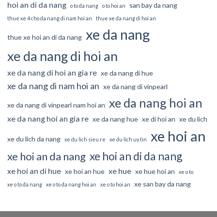
hoi an di da nang
san bay da nang
o to da nang
o to hoi an
thue xe 4 cho da nang di nam hoi an
thue xe da nang di hoi an
xe da nang
thue xe hoi an di da nang
xe da nang di hoi an
xe da nang di hoi an gia re
xe da nang di hue
xe da nang di nam hoi an
xe da nang di vinpearl
xe da nang hoi an
xe da nang di vinpearl nam hoi an
xe da nang hoi an gia re
xe da nang hue
xe di hoi an
xe du lich
xe hoi an
xe du lich da nang
xe du lich sieu re
xe du lich uy tin
xe hoi an di da nang
xe hoi an da nang
xe hoi an di hue
xe hue
xe hoi an hue
xe hue hoi an
xe o to
xe san bay da nang
xe o to da nang
xe o to da nang hoi an
xe o to hoi an