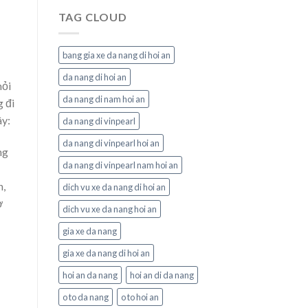
TAG CLOUD
bang gia xe da nang di hoi an
da nang di hoi an
hỏi
da nang di nam hoi an
g đi
ây:
da nang di vinpearl
da nang di vinpearl hoi an
ng
da nang di vinpearl nam hoi an
n,
dich vu xe da nang di hoi an
ờ
dich vu xe da nang hoi an
gia xe da nang
gia xe da nang di hoi an
hoi an da nang
hoi an di da nang
o to da nang
o to hoi an