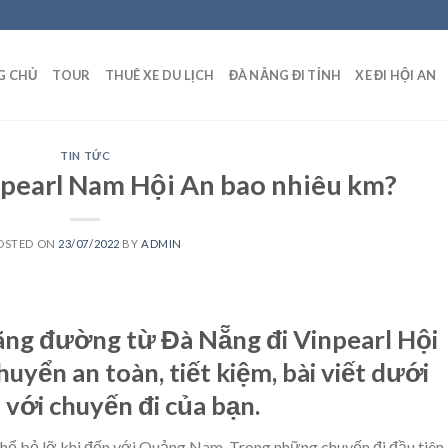
G CHỦ
TOUR
THUÊ XE DU LỊCH
ĐÀ NẴNG ĐI TỈNH
XE ĐI HỘI AN
TIN TỨC
pearl Nam Hội An bao nhiêu km?
OSTED ON
23/07/2022
BY
ADMIN
ãng đường từ Đà Nẵng đi Vinpearl Hội
huyển an toàn, tiết kiệm, bài viết dưới
 với chuyến đi của bạn.
thể bỏ lỡ khi đến với Quảng Nam. Trong những chuyến đi đầu tiên,