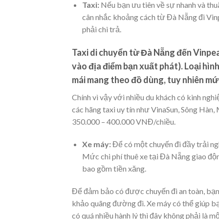
Taxi:
Nếu bạn ưu tiên về sự nhanh và thuậ
cân nhắc khoảng cách từ Đà Nẵng đi Vin
phải chi trả.
Taxi di chuyển từ Đà Nẵng đến Vinpea
vào địa điểm bạn xuất phát). Loại hình
mái mang theo đồ dùng, tuy nhiên mức
Chính vì vậy với nhiều du khách có kinh ng
các hãng taxi uy tín như VinaSun, Sông Hàn,
350.000 – 400.000 VNĐ/chiều.
Xe máy:
Để có một chuyến đi đầy trải ng
Mức chi phí thuê xe tại Đà Nẵng giao độ
bao gồm tiền xăng.
Để đảm bảo có được chuyến đi an toàn, bạn c
khảo quãng đường đi. Xe máy có thể giúp bạn
có quá nhiều hành lý thì đây không phải là mộ