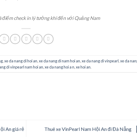
à điểm check in lý tưởng khi đến với Quảng Nam
ng
,
xe da nang di hoi an
,
xe da nang di nam hoi an
,
xe da nang di vinpearl
,
xe da nan
ang di vinpearl nam hoi an
,
xe da nang hoi a n
,
xe hoi an
.
ội An giá rẻ
Thuê xe VinPearl Nam Hội An đi Đà Nẵng