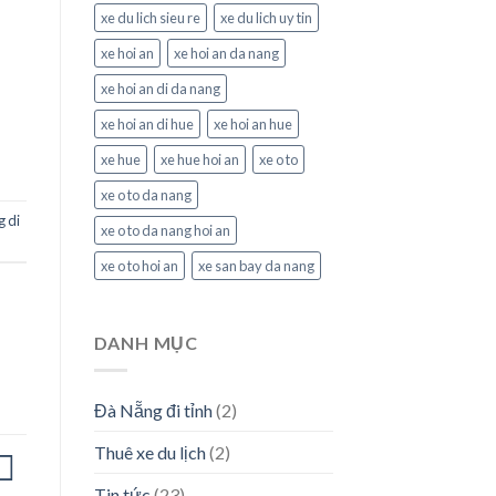
xe du lich sieu re
xe du lich uy tin
xe hoi an
xe hoi an da nang
xe hoi an di da nang
xe hoi an di hue
xe hoi an hue
xe hue
xe hue hoi an
xe o to
xe o to da nang
g di
xe o to da nang hoi an
xe o to hoi an
xe san bay da nang
DANH MỤC
Đà Nẵng đi tỉnh
(2)
Thuê xe du lịch
(2)
Tin tức
(23)