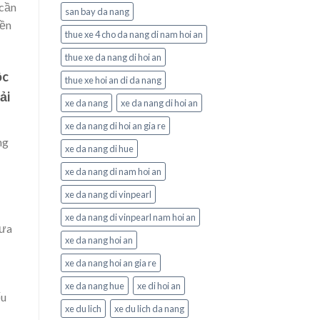
 cần
san bay da nang
iền
thue xe 4 cho da nang di nam hoi an
thue xe da nang di hoi an
ộc
thue xe hoi an di da nang
ải
xe da nang
xe da nang di hoi an
xe da nang di hoi an gia re
ng
xe da nang di hue
xe da nang di nam hoi an
xe da nang di vinpearl
xe da nang di vinpearl nam hoi an
hưa
xe da nang hoi an
xe da nang hoi an gia re
xe da nang hue
xe di hoi an
ếu
xe du lich
xe du lich da nang