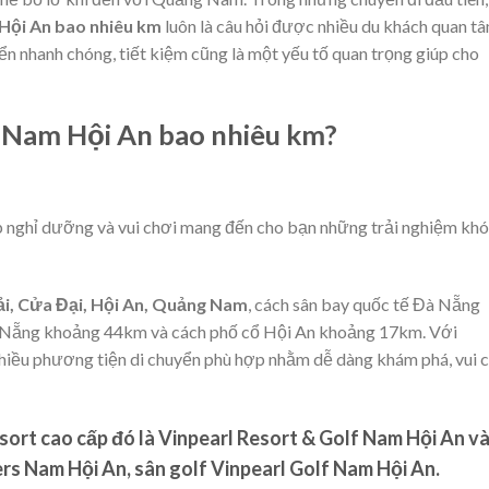
Hội An bao nhiêu km
luôn là câu hỏi được nhiều du khách quan tâ
ển nhanh chóng, tiết kiệm cũng là một yếu tố quan trọng giúp cho
l Nam Hội An bao nhiêu km?
p nghỉ dưỡng và vui chơi mang đến cho bạn những trải nghiệm khó
ải, Cửa Đại, Hội An, Quảng Nam
, cách sân bay quốc tế Đà Nẵng
 Nẵng khoảng 44km và cách phố cổ Hội An khoảng 17km. Với
nhiều phương tiện di chuyển phù hợp nhằm dễ dàng khám phá, vui 
ort cao cấp đó là
Vinpearl Resort & Golf Nam Hội An
v
rs Nam Hội An
, sân golf
Vinpearl Golf Nam Hội An
.