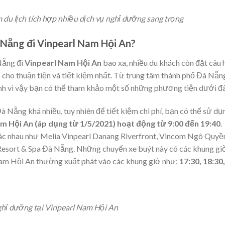
 du lịch tích hợp nhiều dịch vụ nghỉ dưỡng sang trọng
 Nẵng đi Vinpearl Nam Hội An?
Nẵng đi
Vinpearl Nam Hội An
bao xa, nhiều du khách còn đặt câu 
sao cho thuận tiện và tiết kiệm nhất. Từ trung tâm thành phố Đà Nẵn
nh vì vậy bạn có thể tham khảo một số những phương tiện dưới đ
 Nẵng khá nhiều, tuy nhiên để tiết kiệm chi phí, bạn có thể sử dụ
m Hội An (áp dụng từ 1/5/2021) hoạt động từ 9:00 đến 19:40
.
hác nhau như Melia Vinpearl Danang Riverfront, Vincom Ngô Quyề
Resort & Spa Đà Nẵng. Những chuyến xe buýt này có các khung gi
 Nam Hội An thường xuất phát vào các khung giờ như:
17:30, 18:30,
ghỉ dưỡng tại Vinpearl Nam Hội An