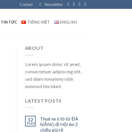
Contact
Newsletter
TIN TỨC
TIẾNG VIỆT
ENGLISH
ABOUT
Lorem ipsum dolor sit amet,
consectetuer adipiscing elit,
sed diam nonummy nibh
euismod tincidunt.
LATEST POSTS
Thuê xe ô tô từ ĐÀ
12
Th10
NẴNG đi Hội An 2
chiều giá rẻ