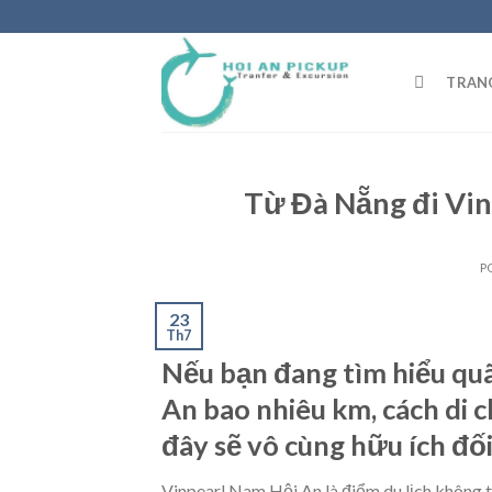
Skip
to
content
TRAN
Từ Đà Nẵng đi Vin
P
23
Th7
Nếu bạn đang tìm hiểu qu
An bao nhiêu km, cách di c
đây sẽ vô cùng hữu ích đối
Vinpearl Nam Hội An là điểm du lịch không 