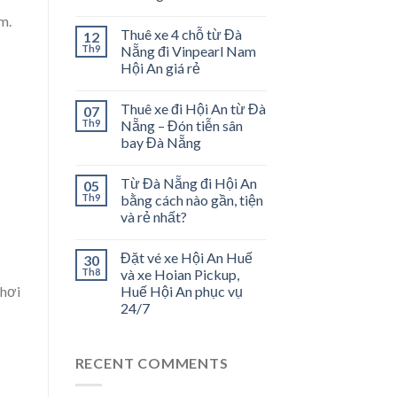
m.
Thuê xe 4 chỗ từ Đà
12
Th9
Nẵng đi Vinpearl Nam
Hội An giá rẻ
Thuê xe đi Hội An từ Đà
07
Th9
Nẵng – Đón tiễn sân
bay Đà Nẵng
Từ Đà Nẵng đi Hội An
05
Th9
bằng cách nào gần, tiện
và rẻ nhất?
Đặt vé xe Hội An Huế
30
Th8
và xe Hoian Pickup,
chơi
Huế Hội An phục vụ
24/7
à
RECENT COMMENTS