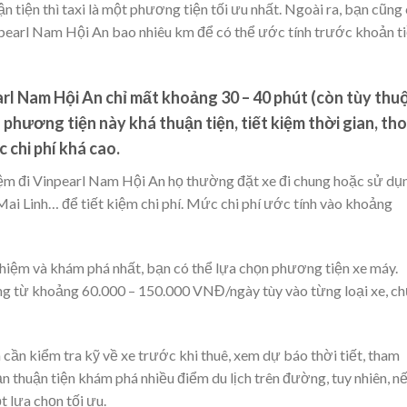
n tiện thì taxi là một phương tiện tối ưu nhất. Ngoài ra, bạn cũng
pearl Nam Hội An bao nhiêu km để có thể ước tính trước khoản t
rl Nam Hội An chỉ mất khoảng 30 – 40 phút (còn tùy thu
 phương tiện này khá thuận tiện, tiết kiệm thời gian, tho
 chi phí khá cao.
hiệm đi Vinpearl Nam Hội An họ thường đặt xe đi chung hoặc sử dụ
 Mai Linh… để tiết kiệm chi phí. Mức chi phí ước tính vào khoảng
hiệm và khám phá nhất, bạn có thể lựa chọn phương tiện xe máy.
ng từ khoảng 60.000 – 150.000 VNĐ/ngày tùy vào từng loại xe, c
ần kiểm tra kỹ về xe trước khi thuê, xem dự báo thời tiết, tham
 thuận tiện khám phá nhiều điểm du lịch trên đường, tuy nhiên, n
t lựa chọn tối ưu.