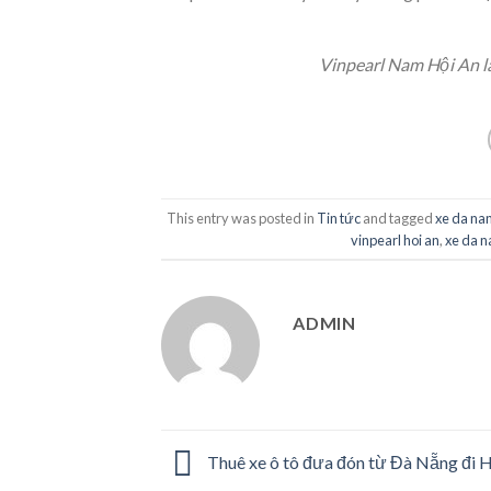
Vinpearl Nam Hội An l
This entry was posted in
Tin tức
and tagged
xe da na
vinpearl hoi an
,
xe da n
ADMIN
Thuê xe ô tô đưa đón từ Đà Nẵng đi H